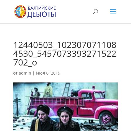
12440503_102307071108
4530_5457073393271522
702_o
от
admin
|
Июл 6, 2019