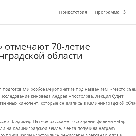
Приветствия
Программа
» отмечают 70-летие
нградской области
я подготовили особое мероприятие под названием «Место съе
 исследование киноведа Андрея Апостолова. Лекция будет
твенных кинолент, которые снимались в Калининградской обла
иссер Владимир Наумов расскажет о создании фильма «Мир
или на Калиниградской земле. Лента получила награду
го приза жюри удостоились режиссеры Александр Алов и