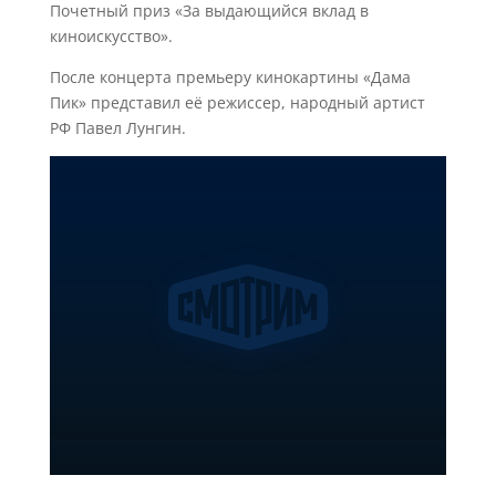
Почетный приз «За выдающийся вклад в
киноискусство».
После концерта премьеру кинокартины «Дама
Пик» представил её режиссер, народный артист
РФ Павел Лунгин.