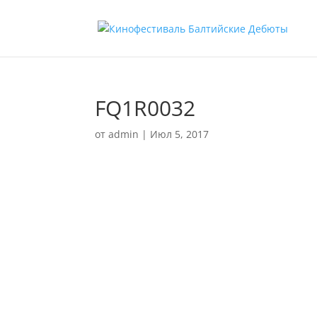
FQ1R0032
от
admin
|
Июл 5, 2017