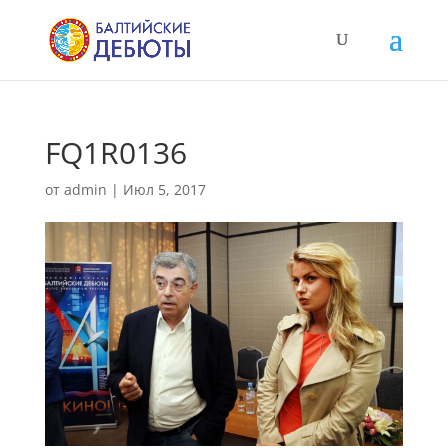
FQ1R0136
от
admin
|
Июл 5, 2017