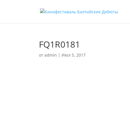
FQ1R0181
от
admin
|
Июл 5, 2017