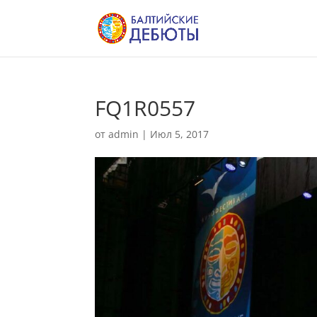
FQ1R0557
от
admin
|
Июл 5, 2017