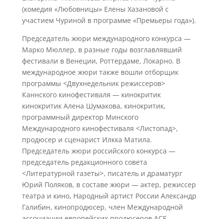
(комедия «Любовницы» Елены Хазановой с
участием Чуриной в программе «Премьеры года»).
Председатель жюри международного конкурса —
Марко Мюллер, в разные годы возглавлявший
фестивали в Венеции, Роттердаме, Локарно. В
международное жюри также вошли отборщик
программы <Двухнедельник режиссеров>
Каннского кинофестиваля — кинокритик
кинокритик Алена Шумакова, кинокритик,
программный директор Минского
Международного кинофестиваля <Листопад>,
продюсер и сценарист Илкка Матила.
Председатель жюри российского конкурса —
председатель редакционного совета
<Литературной газеты>, писатель и драматург
Юрий Поляков, в составе жюри — актер, режиссер
театра и кино, Народный артист России Александр
Галибин, кинопродюсер, член Международной
ассоциации европейских продюсеров ACE