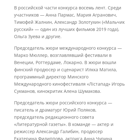
В российской части конкурса восемь лент. Среди
участников — Анна Пармас, Мария Агранович,
Тимофей Жалнин, Александр Золотухин («Мальчик
русский» — один из лучших фильмов 2019 года),
Ольга Зуева и другие.
Председатель жюри международного конкурса —
Марко Мюллер, возглавлявший фестивали в
Венеции, Роттердаме, Локарно. В жюри вошли
финский продюсер и сценарист Илкка Матила,
программный директор Минского
Международного кинофестиваля «Лicтапад» Игорь
Сукманов, кинокритик Алена Шумакова.
Председатель жюри российского конкурса —
писатель и драматург Юрий Поляков,
председатель редакционного совета
«Литературной газеты». В команде — актер и
режиссер Александр Галибин, продюсер
Екатерина Филиппова, актриса Анна Чурина