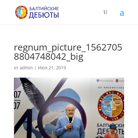
regnum_picture_1562705
8804748042_big
от
admin
|
Июл 21, 2019