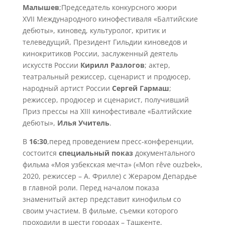
Малышев
;Председатель конкурсного жюри
XVII Международного кинофестиваля «Балтийские
дебюты», киновед, культуролог, критик и
телеведущий, Президент Гильдии киноведов и
кинокритиков России, заслуженный деятель
искусств России
Кирилл Разлогов
; актер,
театральный режиссер, сценарист и продюсер,
народный артист России
Сергей Гармаш
;
режиссер, продюсер и сценарист, получивший
Приз прессы на XIII кинофестивале «Балтийские
дебюты»,
Илья Учитель
.
В
16:30
,перед проведением пресс-конференции,
состоится
специальный показ
документального
фильма «Моя узбекская мечта» («Mon rêve ouzbek»,
2020, режиссер – А. Фрилле) с Жераром Депардье
в главной роли. Перед началом показа
знаменитый актер представит кинофильм со
своим участием. В фильме, съемки которого
проходили в шести городах – Ташкенте,