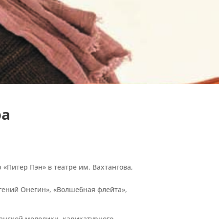
ра
 «Питер Пэн» в театре им. Вахтангова,
гений Онегин», «Волшебная флейта»,
анской мелодики, карикатурного