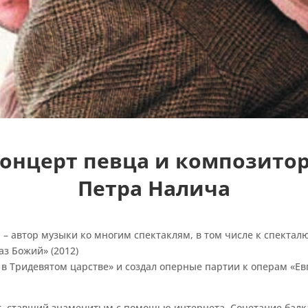
онцерт певца и композито
Петра Налича
– автор музыки ко многим спектаклям, в том числе к спекталю
аз Божий» (2012)
 в Тридевятом царстве» и создал оперные партии к операм «Ев
, ставший знаменитым с помощью интернета. Сочетание балк