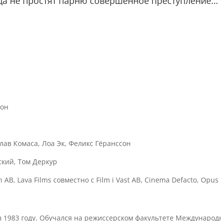
гда не простят парню совершённое преступление…
рон
лав Комаса, Лоа Эк, Феликс Гёранссон
кий, Том Деркур
 AB, Lava Films совместно с Film i Vast AB, Cinema Defacto, Opus 
 в 1983 году. Обучался на режиссерском факультете Международ