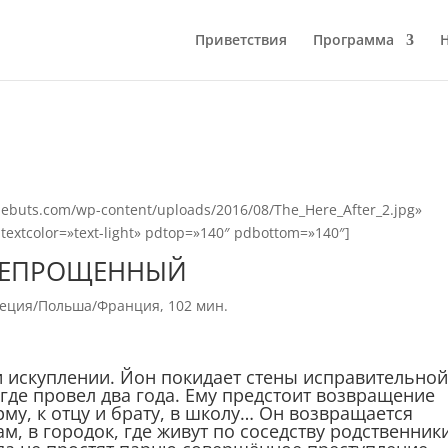
Приветствия
Программа
cdebuts.com/wp-content/uploads/2016/08/The_Here_After_2.jpg»
″ textcolor=»text-light» pdtop=»140″ pdbottom=»140″]
ЕПРОЩЕННЫЙ
еция/Польша/Франция, 102 мин.
и искуплении. Йон покидает стены исправительно
где провел два года. Ему предстоит возвращение
у, к отцу и брату, в школу… Он возвращается
, в городок, где живут по соседству родственник