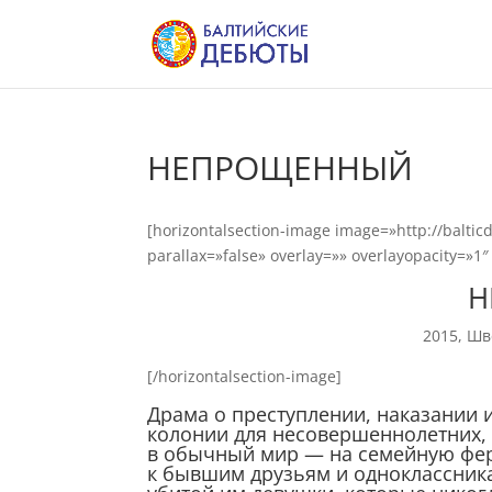
НЕПРОЩЕННЫЙ
[horizontalsection-image image=»http://balti
parallax=»false» overlay=»» overlayopacity=»1
Н
2015, Шв
[/horizontalsection-image]
Драма о преступлении, наказании 
колонии для несовершеннолетних, 
в обычный мир — на семейную ферм
к бывшим друзьям и одноклассникам