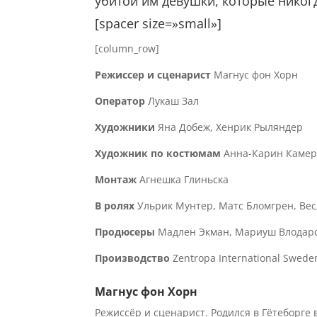
убитой им девушки, которые нико
[spacer size=»small»]
[column_row]
Режиссер и сценарист
Магнус фон Хорн
Оператор
Лукаш Зал
Художники
Яна Добеж, Хенрик Рыляндер
Художник по костюмам
Анна-Карин Каме
Монтаж
Агнешка Глиньска
В ролях
Ульрик Мунтер, Матс Бломгрен, Вес
Продюсеры
Мадлен Экман, Mариуш Влодарс
Производство
Zentropa International Sweden
Магнус фон Хорн
Режиссёр и сценарист. Родился в Гётеборге