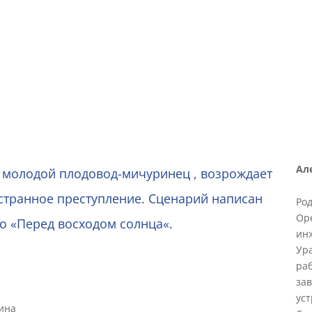
НЯЯ «МИЛАЯ БО
2021, Россия, 98 мин., цвет
Ал
 – молодой плодовод-мичуринец , возрождает
 странное преступление. Сценарий написан
Род
Оре
ко
«
Перед восходом солнца
«
.
ин
Ура
ра
зав
уст
ина