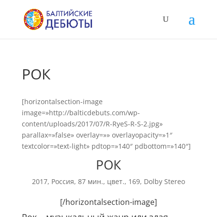
РОК
[horizontalsection-image
image=»http://balticdebuts.com/wp-
content/uploads/2017/07/R-RyeS-R-S-2.jpg»
parallax=»false» overlay=»» overlayopacity=»1″
textcolor=»text-light» pdtop=»140″ pdbottom=»140″]
РОК
2017, Россия, 87 мин., цвет., 169, Dolby Stereo
[/horizontalsection-image]