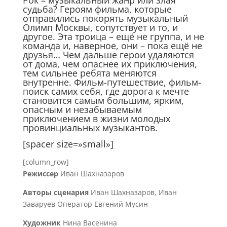
Рок – музыкальный жанр или злая
судьба? Героям фильма, которые
отправились покорять музыкальный
Олимп Москвы, сопутствует и то, и
другое. Эта троица – ещё не группа, и не
команда и, наверное, они – пока ещё не
друзья… Чем дальше герои удаляются
от дома, чем опаснее их приключения,
тем сильнее ребята меняются
внутренне. Фильм-путешествие, фильм-
поиск самих себя, где дорога к мечте
становится самым большим, ярким,
опасным и незабываемым
приключением в жизни молодых
провинциальных музыкантов.
[spacer size=»small»]
[column_row]
Режиссер
Иван Шахназаров
Авторы сценария
Иван Шахназаров, Иван
Заваруев Оператор Евгений Мусин
Художник
Нина Васенина