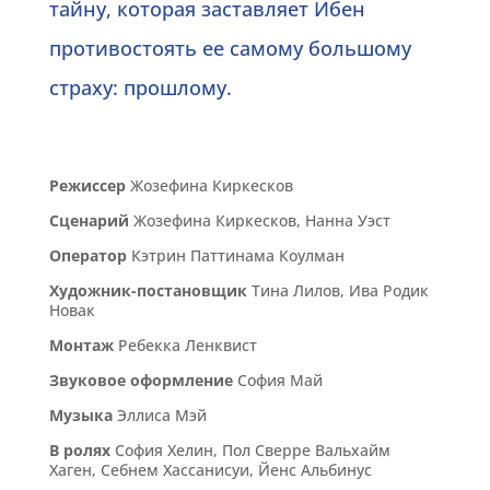
тайну, которая заставляет Ибен
противостоять ее самому большому
страху: прошлому.
Режиссер
Жозефина Киркесков
Сценарий
Жозефина Киркесков, Нанна Уэст
Оператор
Кэтрин Паттинама Коулман
Художник-постановщик
Тина Лилов, Ива Родик
Новак
Монтаж
Ребекка Ленквист
Звуковое оформление
София Май
Музыка
Эллиса Мэй
В ролях
София Хелин, Пол Сверре Вальхайм
Хаген, Себнем Хассанисуи, Йенс Альбинус