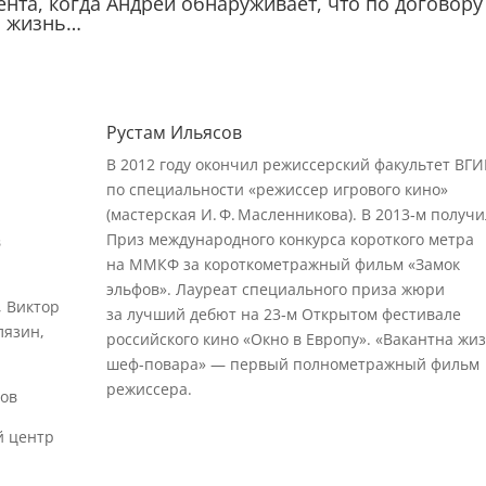
ента, когда Андрей обнаруживает, что по договору
ю жизнь…
Рустам Ильясов
В 2012 году окончил режиссерский факультет ВГИ
по специальности «режиссер игрового кино»
(мастерская И. Ф. Масленникова). В 2013‑м получи
Приз международного конкурса короткого метра
в
на ММКФ за короткометражный фильм «Замок
эльфов». Лауреат специального приза жюри
, Виктор
за лучший дебют на 23‑м Открытом фестивале
лязин,
российского кино «Окно в Европу». «Вакантна жи
шеф-повара» — первый полнометражный фильм
режиссера.
ов
 центр