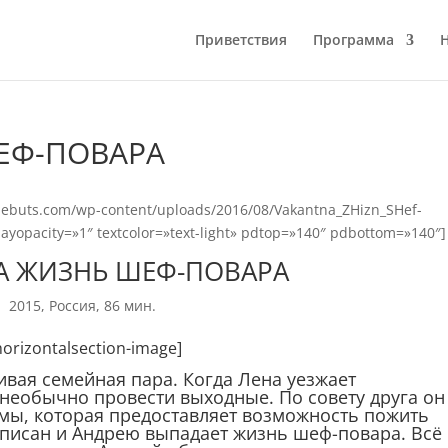
Приветствия
Программа
ЕФ-ПОВАРА
icdebuts.com/wp-content/uploads/2016/08/Vakantna_ZHizn_SHef-
rlayopacity=»1″ textcolor=»text-light» pdtop=»140″ pdbottom=»140″]
А ЖИЗНЬ ШЕФ-ПОВАРА
2015, Россия, 86 мин.
horizontalsection-image]
ивая семейная пара. Когда Лена уезжает
 необычно провести выходные. По совету друга он
рмы, которая предоставляет возможность пожить
дписан и Андрею выпадает жизнь шеф-повара. Всё