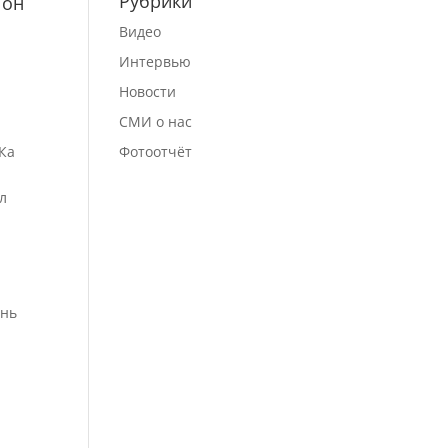
Рубрики
 он
Видео
Интервью
Новости
СМИ о нас
Ка
Фотоотчёт
л
знь