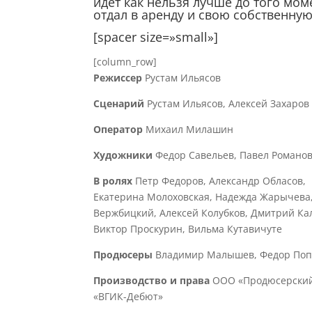
идет как нельзя лучше до того мом
отдал в аренду и свою собственну
[spacer size=»small»]
[column_row]
Режиссер
Рустам Ильясов
Сценарий
Рустам Ильясов, Алексей Захаров
Оператор
Михаил Милашин
Художники
Федор Савельев, Павел Романо
В ролях
Петр Федоров, Александр Обласов,
Екатерина Молоховская, Надежда Жарычева
Вержбицкий, Алексей Колубков, Дмитрий Ка
Виктор Проскурин, Вильма Кутавичуте
Продюсеры
Владимир Малышев, Федор Поп
Производство и права
ООО «Продюсерский
«ВГИК-Дебют»