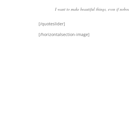
I want to make beautiful things, even if nobod
[/quoteslider]
[/horizontalsection-image]