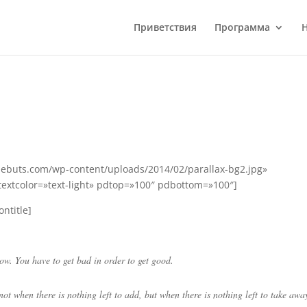
Приветствия
Программа
cdebuts.com/wp-content/uploads/2014/02/parallax-bg2.jpg»
 textcolor=»text-light» pdtop=»100″ pdbottom=»100″]
ontitle]
row. You have to get bad in order to get good.
ot when there is nothing left to add, but when there is nothing left to take awa