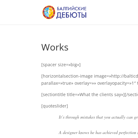
Works
[spacer size=»big»]
[horizontalsection-image image=»http://balti
parallax=»true» overlay=»» overlayopacity=»1″
[sectiontitle title=»What the clients say»][/secti
[quoteslider]
It’s through mistakes that you actually can g
A designer knows he has achieved perfection n