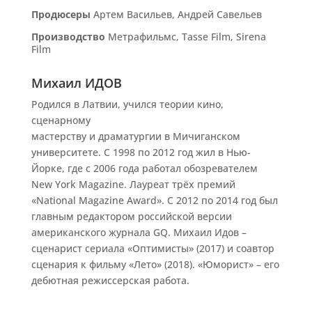
Продюсеры
Артем Васильев, Андрей Савельев
Производство
Метрафильмс, Tasse Film, Sirena
Film
Михаил ИДОВ
Родился
в
Латвии, учился теории кино,
сценарному
мастерству
и
драматургии
в
Мичиганском
университете. C 1998 по 2012 год жил
в
Нью-
Йорке, где
с
2006 года работал обозревателем
New York Magazine. Лауреат трёх премий
«National Magazine Award».
С
2012 по 2014 год был
главным редактором российской версии
американского журнала GQ. Михаил Идов –
сценарист сериала «Оптимисты» (2017)
и
соавтор
сценария
к
фильму «Лето» (2018). «Юморист» – его
дебютная режиссерская работа.