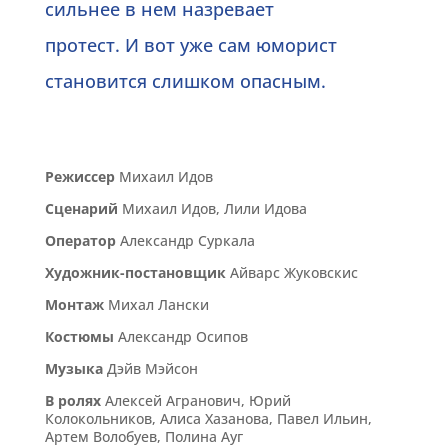
сильнее
в
нем назревает
протест.
И
вот уже сам юморист
становится слишком опасным.
Режиссер
Михаил Идов
Сценарий
Михаил Идов, Лили Идова
Оператор
Александр Суркала
Художник-постановщик
Айварс Жуковскис
Монтаж
Михал Лански
Костюмы
Александр Осипов
Музыка
Дэйв Мэйсон
В ролях
Алексей Агранович, Юрий
Колокольников, Алиса Хазанова, Павел Ильин,
Артем Волобуев, Полина Ауг