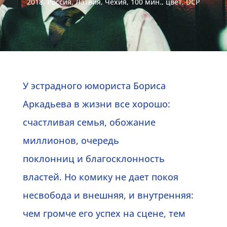
2018, Россия, Латвия, Чехия, 100 мин., цвет, DCP
У
эстрадного юмориста Бориса
Аркадьева
в
жизни все хорошо:
счастливая семья, обожание
миллионов, очередь
поклонниц
и
благосклонность
властей. Но комику не дает покоя
несвобода
и
внешняя,
и
внутренняя:
чем громче его успех на сцене, тем